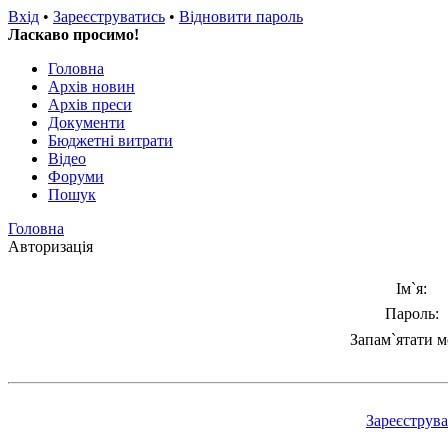
Вхід
•
Зареєструватись
•
Відновити пароль
Ласкаво просимо!
Головна
Архів новин
Архів преси
Документи
Бюджетні витрати
Відео
Форуми
Пошук
Головна
Авторизація
Ім`я:
Пароль:
Запам`ятати м
Зареєструв