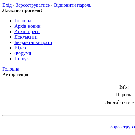
Вхід
•
Зареєструватись
•
Відновити пароль
Ласкаво просимо!
Головна
Архів новин
Архів преси
Документи
Бюджетні витрати
Відео
Форуми
Пошук
Головна
Авторизація
Ім`я:
Пароль:
Запам`ятати м
Зареєструв