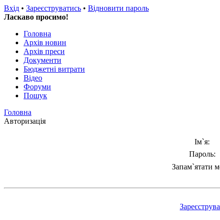
Вхід
•
Зареєструватись
•
Відновити пароль
Ласкаво просимо!
Головна
Архів новин
Архів преси
Документи
Бюджетні витрати
Відео
Форуми
Пошук
Головна
Авторизація
Ім`я:
Пароль:
Запам`ятати м
Зареєструв