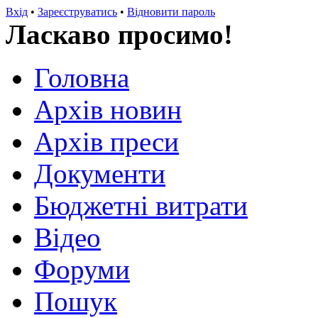
Вхід
•
Зареєструватись
•
Відновити пароль
Ласкаво просимо!
Головна
Архів новин
Архів преси
Документи
Бюджетні витрати
Відео
Форуми
Пошук