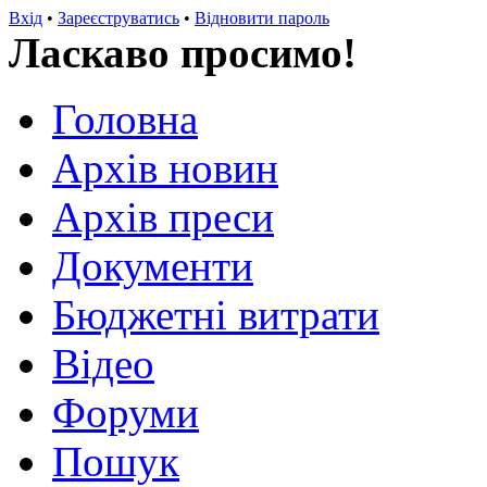
Вхід
•
Зареєструватись
•
Відновити пароль
Ласкаво просимо!
Головна
Архів новин
Архів преси
Документи
Бюджетні витрати
Відео
Форуми
Пошук