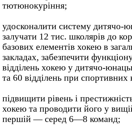
тютюнокуріння;
удосконалити систему дитячо-ю
залучати 12 тис. школярів до ко
базових елементів хокею в зага
закладах, забезпечити функціон
відділень хокею у дитячо-юнац
та 60 відділень при спортивних 
підвищити рівень і престижніст
хокею та проводити його у вищій
першій — серед 6—8 команд;