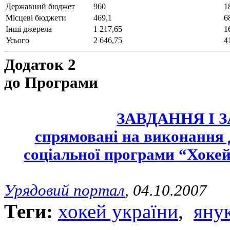
Державний бюджет
960
1
Місцеві бюджети
469,1
6
Інші джерела
1 217,65
1
Усього
2 646,75
4
Додаток 2
до Програми
ЗАВДАННЯ І 
спрямовані на виконання 
соціальної програми “Хокей
Урядовий портал
, 04.10.2007
Теги:
хокей україни
,
яну