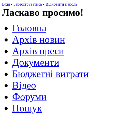
Вхід
•
Зареєструватись
•
Відновити пароль
Ласкаво просимо!
Головна
Архів новин
Архів преси
Документи
Бюджетні витрати
Відео
Форуми
Пошук