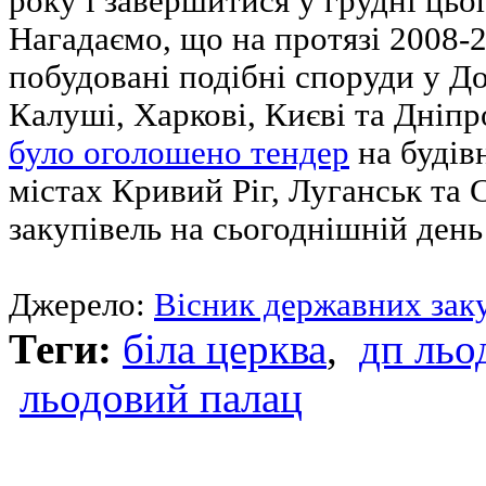
року і завершитися у грудні цьо
Нагадаємо, що на протязі 2008-2
побудовані подібні споруди у До
Калуші, Харкові, Києві та Дніп
було оголошено тендер
на будів
містах Кривий Ріг, Луганськ та 
закупівель на сьогоднішній день
Джерело:
Вісник державних зак
Теги:
біла церква
,
дп льо
льодовий палац