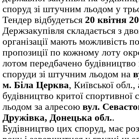
споруд зі штучним льодом у трь
Тендер відбудеться
20 квітня 2
Держзакупівля складається з двох
організації мають можливість п
пропозиції по кожному лоту окр
лотом передбачено будівництво 
споруди зі штучним льодом на
в
м. Біла Церква
, Київської обл.
будівництво критої спортивної 
льодом за алресою
вул. Севасто
Дружівка, Донецька обл.
.
Будівництво цих споруд, має роз