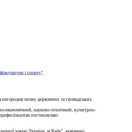
ізкультури і спорту"
ч
нагородив низку державних та громадських
но-економічний, науково-технічний, культурно-
 професіоналізм постановляю:
дерації хокею України, м.Київ", зазначено