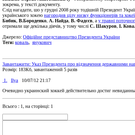
зокрема, у тексті документу.
Слід нагадати, шо у грудні 2008 року тодішній Президент Укра
українського хокею
нагородив цілу низку функціонерів та хокеї
Бибик
,
В.Бороденко
,
А. Найда
,
В. Фадєєв
, а
у травні поточно
отримали ще декілька діячів, у тому числі
С. Шакуров
,
І. Ков
Джерело:
Офiцiйне представництво Президента України
Теги:
коваль
,
янукович
Завантажити: Указ Президента про відзначення державними наг
Розмір: 183Кб, завантажений 5 разів
1.
Ilya
10/07/12 21:17
Очевидно украинский хоккей действительно достиг невиданных
Всього : 1, на сторінці: 1