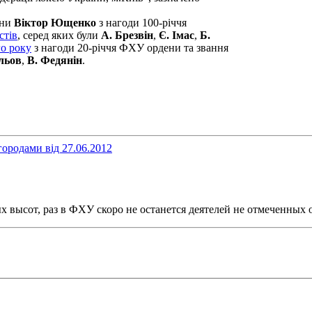
їни
Віктор Ющенко
з нагоди 100-річчя
стів
, серед яких були
А. Брезвін
,
Є. Імас
,
Б.
го року
з нагоди 20-річчя ФХУ ордени та звання
альов
,
В. Федянін
.
ородами від 27.06.2012
 высот, раз в ФХУ скоро не останется деятелей не отмеченных