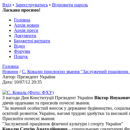
Вхід
•
Зареєструватись
•
Відновити пароль
Ласкаво просимо!
Головна
Архів новин
Архів преси
Документи
Бюджетні витрати
Відео
Форуми
Пошук
Головна
Новини
/
С. Ковалю присвоєно звання "Заслужений працівник ф
Автор: Президент України
Дата: 10/07/12 20:35
З нагоди Дня Конституції Президент України
Віктор Янукови
діячів орденами та присвоїв почесні звання.
"За значний особистий внесок у державне будівництво, соціаль
освітній розвиток України, вагомі трудові здобутки та високий
Присвоїти почесні звання:
"Заслужений працівник фізичної культури і спорту України"
Ковалю Сергію Анатолійовичу
- генеральному секретареві Фе