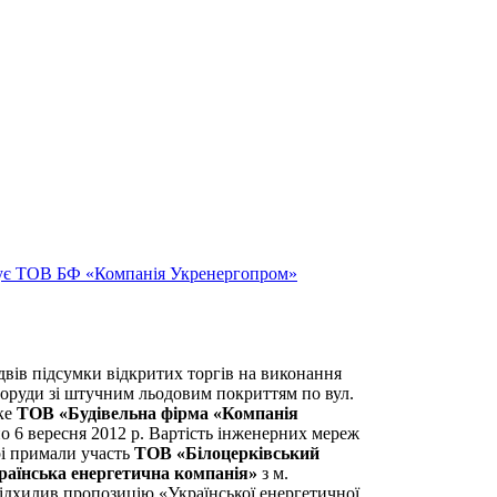
удує ТОВ БФ «Компанія Укренергопром»
ідвів підсумки відкритих торгів на виконання
поруди зі штучним льодовим покриттям по вул.
ьке
ТОВ «Будівельна фірма «Компанія
о 6 вересня 2012 р. Вартість інженерних мереж
і примали участь
ТОВ «Білоцерківський
аїнська енергетична компанія»
з м.
 відхилив пропозицію «Української енергетичної