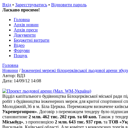
Вхід
•
Зареєструватись
•
Відновити пароль
Ласкаво просимо!
Головна
Архів новин
Архів преси
Документи
Бюджетні витрати
Відео
Форуми
Пошук
Головна
Новини
/
Інженерні мережі білоцерківської льодової арени зб
Автор: ВДЗ
Дата: 14/09/12 14:08
Відділ капітального будівництва Білоцерківської міської ради п
робіт з будівництва інженерних мереж для критої спортивної с
Молодіжній,36 в м. Біла Церква. Переможцем визначене київс
Укренергопром»
. Договір з переможцем тендеру було підписан
становитиме
2 млн. 462 тис. 202 грн. та 60 коп.
Також у тендер
Міськбуд»
, з пропозицією
2 млн. 643 тис. 937 грн.
та
ТОВ «Укр
Висильків, Київської області. Але комітет з конкурсних торгів