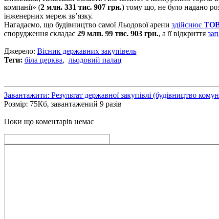
компанії» (
2 млн. 331 тис. 907 грн.
) тому що, не було надано ро
інженерних мереж зв’язку.
Нагадаємо, що будівництво самої Льодової арени
здійснює
ТОВ
спорудження складає
29 млн. 99 тис. 903 грн.
, а її відкриття
зап
Джерело:
Вісник державних закупівель
Теги:
біла церква
,
льодовий палац
Завантажити: Результат державної закупівлі (будівництво комуні
Розмір: 75Кб, завантажений 9 разів
Поки що коментарів немає