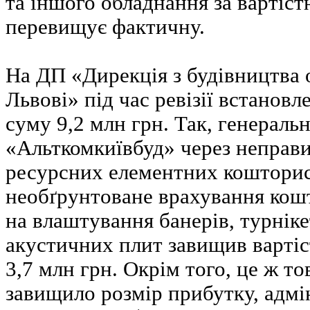
та іншого обладнання за вартістю
перевищує фактичну.
На ДП «Дирекція з будівництва 
Львові» під час ревізії встановл
суму 9,2 млн грн. Так, генерал
«Альткомкиївбуд» через неправи
ресурсних елементних коштори
необґрунтоване врахування кош
на влаштування банерів, турнік
акустичних плит завищив вартіс
3,7 млн грн. Окрім того, це ж т
завищило розмір прибутку, адмі