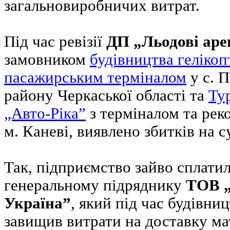
загальновиробничих витрат.
Під час ревізії
ДП „Льодові аре
замовником
будівництва геліко
пасажирським терміналом
у с. П
району Черкаської області та
Ту
„Авто-Ріка”
з терміналом та рек
м. Каневі, виявлено збитків на 
Так, підприємство зайво сплатил
генеральному підряднику
ТОВ „
Україна”
, який під час будівниц
завищив витрати на доставку мат