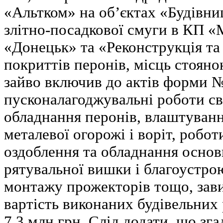
«Альтком» на об’єктах «Будівни
злітно-посадкової смуги в КП 
«Донецьк» та «Реконструкція т
покриттів перонів, місць стояно
зайво включив до актів форми 
пусконалагоджувальні роботи св
обладнання перонів, влаштуванн
металевої огорожі і воріт, робо
оздоблення та обладнання основ
рятувальної вишки і благоустрою
монтажу прожекторів тощо, за
вартість виконаних будівельних 
7,3 млн грн. Слід додати, що зг