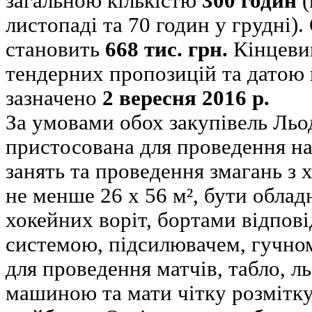
загальною кількістю
300 годин
(
листопаді та 70 годин у грудні).
становить
668 тис. грн.
Кінцеви
тендерних пропозицій та датою
зазначено
2 вересня 2016 р.
За умовами обох закупівель Льо
пристосована для проведення н
занять та проведення змагань з
не менше 26 х 56 м², бути обла
хокейних воріт, бортами відпові
системою, підсилювачем, гучно
для проведення матчів, табло, 
машиною та мати чітку розмітку