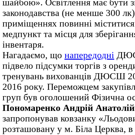
шайбою». Освітлення має бути з
законодавства (не менше 300 лк)
приміщеннях повинні міститися 
медпункт та місця для зберіганн
інвентаря.
Нагадаємо, що
напередодні
ДЮС
підвело підсумки торгів з оренд
тренувань вихованців ДЮСШ 200
2016 року. Переможцем закупівл
груп був оголошений Фізична о
Пономаренко Андрій Анатолі
запропонував ковзанку «Льодов
розташовану у м. Біла Церква, в