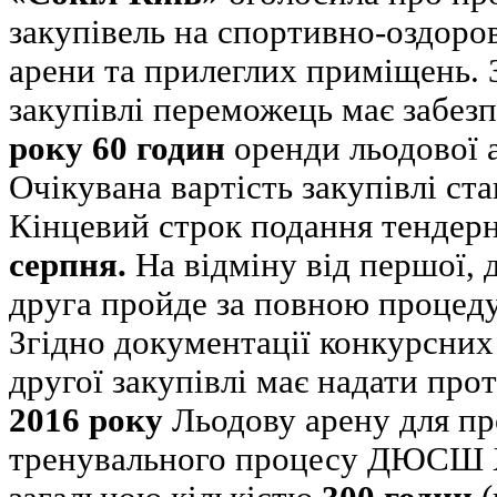
закупівель на спортивно-оздоро
арени та прилеглих приміщень.
закупівлі переможець має забез
року 60 годин
оренди льодової а
Очікувана вартість закупівлі ст
Кінцевий строк подання тендер
серпня.
На відміну від першої, д
друга пройде за повною процеду
Згідно документації конкурсних
другої закупівлі має надати про
2016 року
Льодову арену для пр
тренувального процесу ДЮСШ 