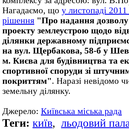
комплексу за адресою: вул. В.По
Нагадаємо, що
у листопаді 2011
рішення
"Про надання дозволу
проекту землеустрою щодо від
ділянки державному підприємс
на вул. Щербакова, 58-б у Ше
м. Києва для будівництва та ек
спортивної споруди зі штучни
покриттям"
. Наразі невідомо ч
земельну ділянку.
Джерело:
Київська міська рада
Теги:
київ
,
льодовий пал