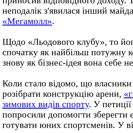
приносив відповідного доходу. 
неподалік з'явилася інший майд
«Мегамолл»
.
Щодо «Льодового клубу», то йо
спочатку як найбільш потужну к
знову як бізнес-ідея вона себе н
Коли стало відомо, що власники
розібрати конструкцію арени,
«г
зимових видів спорту
. У петиції
попросили допомогти зберегти є
готувати юних спортсменів. У в