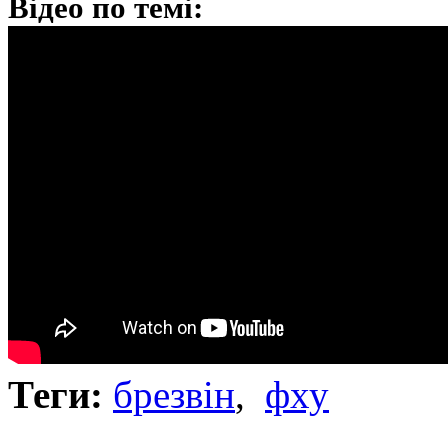
Відео по темі:
Теги:
брезвін
,
фху