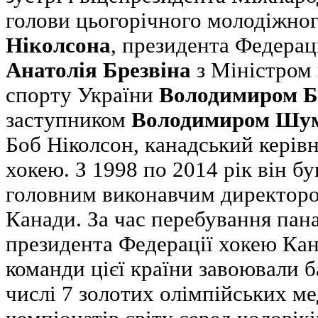
голови цьогорічного молодіжног
Ніколсона
, президента Федерац
Анатолія Брезвіна
з Міністром 
спорту України
Володимиром Б
заступником
Володимиром Шум
Боб Ніколсон, канадський керівн
хокею. З 1998 по 2014 рік він б
головним виконавчим директоро
Канади. За час перебування пана
президента Федерації хокею Кан
команди цієї країни завоювали б
числі 7 золотих олімпійських ме