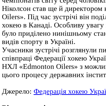
чемпіонатів світу серед чоловік
Ніколсон став ще й директором
Oilers». Під час зустрічі він по
хокею в Канаді. Особливу увагу
було приділено нинішньому ста
видів спорту в Україні.
Учасники зустрічі розглянули п
співпраці Федерації хокею Укра
НХЛ «Edmonton Oilers» з можли
цього процесу державних інстит
Джерело:
Федерація хокею Укра