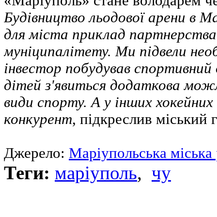
«Маріуполь» стане володарем че
Будівництво льодової арени в Ма
для міста приклад партнерства 
муніципалітету. Ми підвели необ
інвестор побудував спортивний 
дітей з'явиться додаткова мож
види спорту. А у інших хокейних 
конкурент
, підкреслив міський 
Джерело:
Маріупольська міська 
Теги:
маріуполь
,
чу