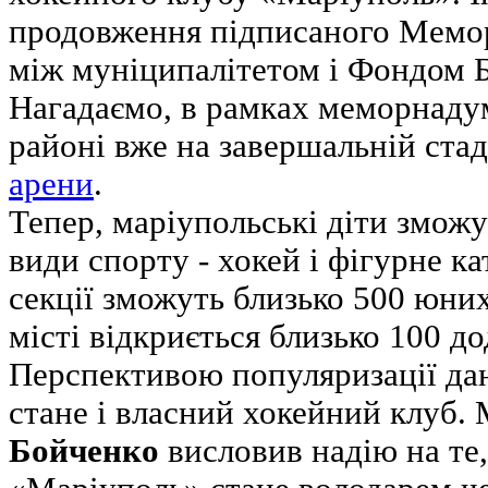
продовження підписаного Мемо
між муніципалітетом і Фондом Б
Нагадаємо, в рамках меморнаду
районі вже на завершальній стад
арени
.
Тепер, маріупольські діти змож
види спорту - хокей і фігурне ка
секції зможуть близько 500 юних
місті відкриється близько 100 до
Перспективою популяризації дан
стане і власний хокейний клуб.
Бойченко
висловив надію на те