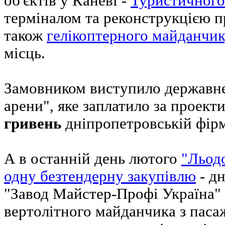
об'єктів у Каневі -
Туристичного
терміналом та реконструкцією п
також
гелікоптерного майданчи
місць.
Замовником виступило державне
арени", яке заплатило за проект
гривень
дніпропетровській фір
А в останній день лютого
"Льод
одну безтендерну закупівлю
- д
"Завод Майстер-Профі Україна" 
вертолітного майданчика з пас