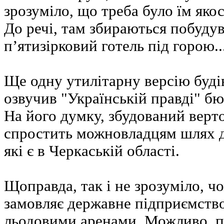
зрозуміло, що треба було їм якос
До речі, там збираються побудув
п’ятизірковий готель під горою...
Ще одну утилітарну версію буд
озвучив "Українській правді" б
На його думку, збудований верт
спростить можновладцям шлях д
які є в Черкаській області.
Щоправда, так і не зрозуміло, ч
замовляє державне підприємство
льодовими аренами. Можливо, п