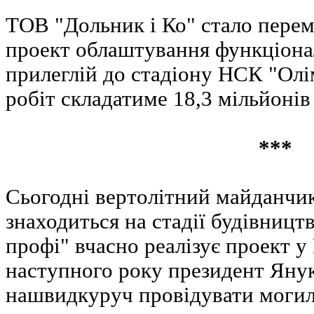
ТОВ "Дольник і Ко" стало пере
проект облаштування функціонал
прилеглій до стадіону НСК "Олі
робіт складатиме 18,3 мільйонів
***
Сьогодні вертолітний майданчи
знаходиться на стадії будівницт
профі" вчасно реалізує проект у 
наступного року президент Яну
нашвидкуруч провідувати могил