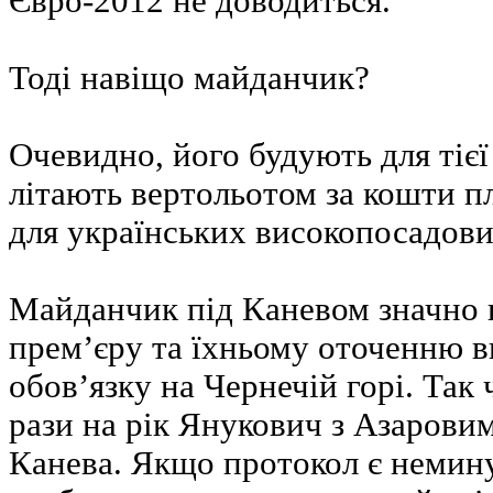
Євро-2012 не доводиться.
Тоді навіщо майданчик?
Очевидно, його будують для тієї 
літають вертольотом за кошти пл
для українських високопосадови
Майданчик під Каневом значно 
прем’єру та їхньому оточенню 
обов’язку на Чернечій горі. Так 
рази на рік Янукович з Азарови
Канева. Якщо протокол є немину