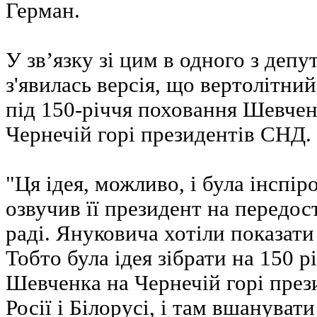
Герман.
У зв’язку зі цим в одного з депу
з'явилась версія, що вертолітни
під 150-річчя поховання Шевчен
Чернечій горі президентів СНД.
"Ця ідея, можливо, і була інспір
озвучив її президент на передос
раді. Януковича хотіли показат
Тобто була ідея зібрати на 150 
Шевченка на Чернечій горі през
Росії і Білорусі, і там вшанувати