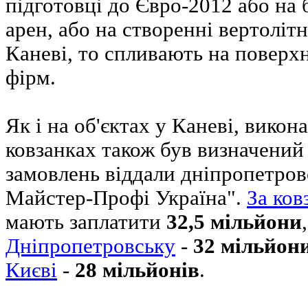
підготовці до Євро-2012 або на 
арен, або на створенні вертоліт
Каневі, то спливають на поверхн
фірм.
Як і на об'єктах у Каневі, викон
ковзанках також був визначений 
замовлень віддали дніпропетров
Майстер-Профі Україна".
За ков
мають заплатити
32,5 мільйони
Дніпропетровську
-
32 мільйон
Києві
-
28 мільйонів
.