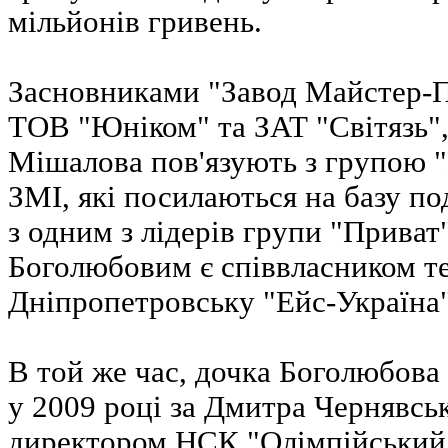
мільйонів гривень.
Засновниками "Завод Майстер-П
ТОВ "Юніком" та ЗАТ "Світязь",
Мішалова пов'язують з групою "
ЗМІ, які посилаються на базу п
з одним з лідерів групи "Приват
Боголюбовим є співвласником те
Дніпропетровську "Ейс-Україна"
В той же час, дочка Боголюбова
у 2009 році за Дмитра Чернявськ
директором НСК "Олімпійський"