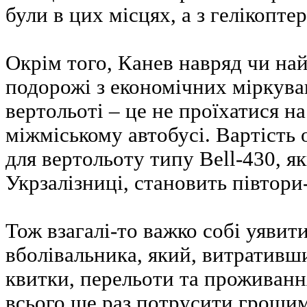
були в цих місцях, а з гелікопт
Окрім того, Канев навряд чи н
подорожі з економічних міркуван
вертольоті – це не проїхатися на
міжміському автобусі. Вартість 
для вертольоту типу Bell-430, як
Укрзалізниці, становить півтори-
Тож взагалі-то важко собі уявит
вболівальника, який, витративши
квитки, перельоти та проживання
всього ще раз потрусити грошима