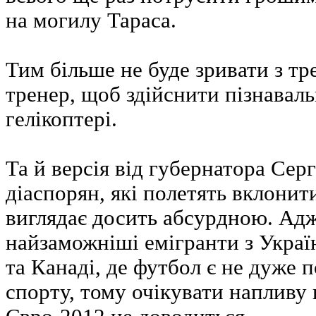
на могилу Тараса.
Тим більше не буде зривати з тр
тренер, щоб здійснити пізнавал
гелікоптері.
Та й версія від губернатора Сер
діаспорян, які полетять вклони
виглядає досить абсурдною. Адж
найзаможніші емігранти з Укр
та Канаді, де футбол є не дуже
спорту, тому очікувати напливу 