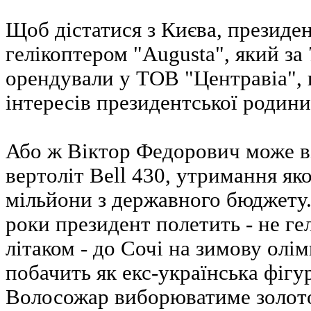
Щоб дістатися з Києва, президе
гелікоптером "Augusta", який за 
орендували у ТОВ "Центравіа", 
інтересів президентської родини
Або ж Віктор Федорович може вз
вертоліт Bell 430, утримання яко
мільйони з державного бюджету.
роки президент полетить - не ге
літаком - до Сочі на зимову олім
побачить як екс-українська фігу
Волосожар виборюватиме золото..