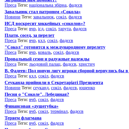
Преса
Теги:
національна збірна
,
фадєєв
Завальнюк стал патроном «Сокола»
Новини
Теги:
завальнюк
,
сокіл
,
фадєєв
ИСД воскресит хоккейных «соколов»?
Преса
Теги:
вчр
,
ісд
,
сокіл
,
тарута
,
фадєєв
Плати, сосед, за перелет
Преса
Теги:
вчр
,
кхл
,
сокіл
,
фадєєв
"Сокол" готовится к международному перелету
Преса
Теги:
вчр
,
коваль
,
сокіл
,
фадєєв
Провальный сезон и радужные надежды
Преса
Теги:
льодовий палац
,
фадєєв
,
христич
В. Фадеев: Под новую лигу игроки сборной вернулись бы в
Преса
Теги:
кхл
,
сокіл
,
фадєєв
Сеуканда прийняли в Секретаріаті Президента
Новини
Теги:
сеуканд
,
сокіл
,
фадєєв
,
ющенко
Песня о "Соколе". Лебединая?
Преса
Теги:
вчб
,
сокіл
,
фадєєв
Финансовая «душегубка»
Преса
Теги:
вчб
,
сокіл
,
термінал
,
фадєєв
Теряем флагмана
Преса
Теги:
вчб
,
сокіл
,
фадєєв