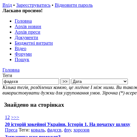
Вхід
•
Зареєструватись
•
Відновити пароль
Ласкаво просимо!
Головна
Архів новин
Архів преси
Документи
Бюджетні витрати
Відео
Форуми
Пошук
Головна
Теги
Кілька тегів, розділених комою, це логічне І між ними. Ви та
використовувати дужки для угруповання умов. Зірочка (*) всере
Знайдено на сторінках
1
2
>
>>
20 історій хокейної України. Історія 1. На початку шляху
Преса
Теги:
коваль
,
фадєєв
,
фху
,
хорозов
Заграница нам поможет?