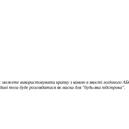
кож можете використовувати крапку з комою в якості логічного 
дині тега буде розглядатися як маска для "будь-яка підстрока".