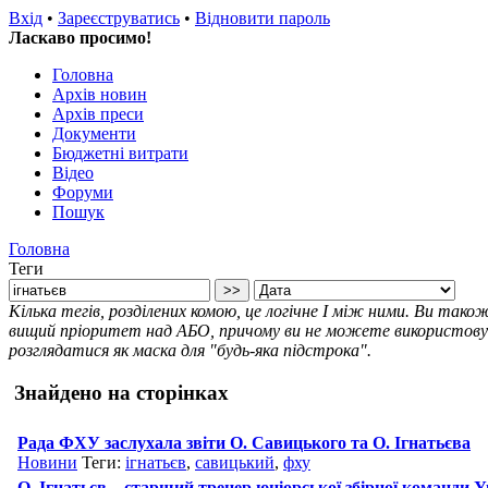
Вхід
•
Зареєструватись
•
Відновити пароль
Ласкаво просимо!
Головна
Архів новин
Архів преси
Документи
Бюджетні витрати
Відео
Форуми
Пошук
Головна
Теги
Кілька тегів, розділених комою, це логічне І між ними. Ви так
вищий пріоритет над АБО, причому ви не можете використовува
розглядатися як маска для "будь-яка підстрока".
Знайдено на сторінках
Рада ФХУ заслухала звіти О. Савицького та О. Ігнатьєва
Новини
Теги:
ігнатьєв
,
савицький
,
фху
О. Ігнатьєв – старший тренер юніорської збірної команди 