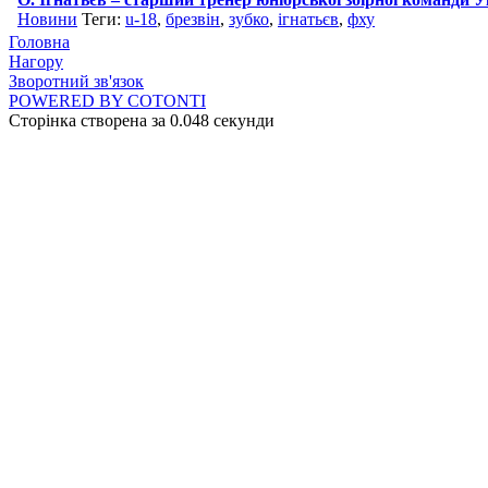
Новини
Теги:
u-18
,
брезвін
,
зубко
,
ігнатьєв
,
фху
Головна
Нагору
Зворотний зв'язок
POWERED BY COTONTI
Сторінка створена за 0.048 секунди