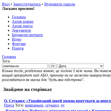
Вхід
•
Зареєструватись
•
Відновити пароль
Ласкаво просимо!
Головна
Архів новин
Архів преси
Документи
Бюджетні витрати
Відео
Форуми
Пошук
Головна
Теги
Кілька тегів, розділених комою, це логічне І між ними. Ви так
вищий пріоритет над АБО, причому ви не можете використовува
розглядатися як маска для "будь-яка підстрока".
Знайдено на сторінках
О. Сеуканд: «Український хокей можна врятувати за невел
Преса
Теги:
компаньон
,
сеуканд
,
чу
«Компаньйон-Нафтогаз» відмовився від участі у Континен