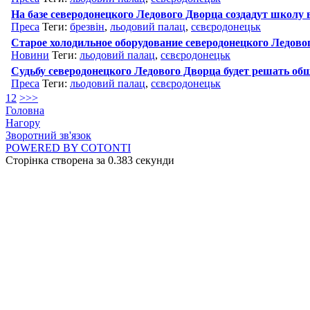
На базе северодонецкого Ледового Дворца создадут школу
Преса
Теги:
брезвін
,
льодовий палац
,
сєвєродонецьк
Старое холодильное оборудование северодонецкого Ледовог
Новини
Теги:
льодовий палац
,
сєвєродонецьк
Судьбу северодонецкого Ледового Дворца будет решать об
Преса
Теги:
льодовий палац
,
сєвєродонецьк
1
2
>
>>
Головна
Нагору
Зворотний зв'язок
POWERED BY COTONTI
Сторінка створена за 0.383 секунди