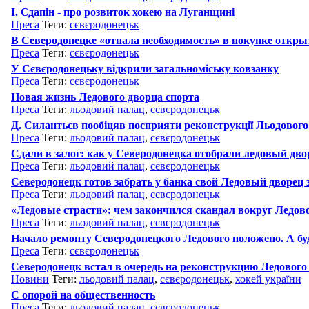
І. Єдапін - про розвиток хокею на Луганщині
Преса
Теги:
сєвєродонецьк
В Северодонецке «отпала необходимость» в покупке откры
Преса
Теги:
сєвєродонецьк
У Сєвєродонецьку відкрили загальноміську ковзанку
Преса
Теги:
сєвєродонецьк
Новая жизнь Ледового дворца спорта
Преса
Теги:
льодовий палац
,
сєвєродонецьк
Д. Силантьєв пообіцяв посприяти реконструкції Льодового
Преса
Теги:
льодовий палац
,
сєвєродонецьк
Сдали в залог: как у Северодонецка отобрали ледовый дво
Преса
Теги:
льодовий палац
,
сєвєродонецьк
Северодонецк готов забрать у банка свой Ледовый дворец з
Преса
Теги:
льодовий палац
,
сєвєродонецьк
«Ледовые страсти»: чем закончился скандал вокруг Ледов
Преса
Теги:
льодовий палац
,
сєвєродонецьк
Начало ремонту Северодонецкого Ледового положено. А буд
Преса
Теги:
сєвєродонецьк
Северодонецк встал в очередь на реконструкцию Ледового
Новини
Теги:
льодовий палац
,
сєвєродонецьк
,
хокей україни
С опорой на общественность
Преса
Теги:
льодовий палац
,
сєвєродонецьк