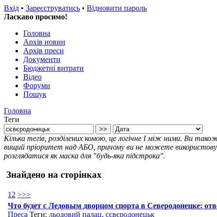
Вхід
•
Зареєструватись
•
Відновити пароль
Ласкаво просимо!
Головна
Архів новин
Архів преси
Документи
Бюджетні витрати
Відео
Форуми
Пошук
Головна
Теги
Кілька тегів, розділених комою, це логічне І між ними. Ви так
вищий пріоритет над АБО, причому ви не можете використовува
розглядатися як маска для "будь-яка підстрока".
Знайдено на сторінках
1
2
>
>>
Что будет с Ледовым дворцом спорта в Северодонецке: от
Преса
Теги:
льодовий палац
,
сєвєродонецьк