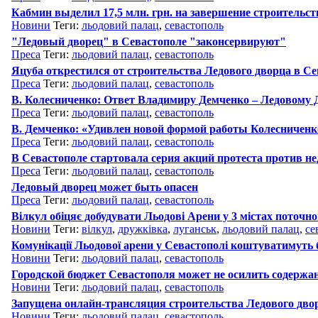
Кабмин выделил 17,5 млн. грн. на завершение строительст
Новини
Теги:
льодовий палац
,
севастополь
"Ледовый дворец" в Севастополе "законсервируют"
Преса
Теги:
льодовий палац
,
севастополь
Яцуба открестился от строительства Ледового дворца в С
Преса
Теги:
льодовий палац
,
севастополь
В. Колесниченко: Ответ Владимиру Демченко – Ледовому 
Преса
Теги:
льодовий палац
,
севастополь
В. Демченко: «Удивлен новой формой работы Колесниченк
Преса
Теги:
льодовий палац
,
севастополь
В Севастополе стартовала серия акций протеста против не
Преса
Теги:
льодовий палац
,
севастополь
Ледовый дворец может быть опасен
Преса
Теги:
льодовий палац
,
севастополь
Вілкул обіцяє добудувати Льодові Арени у 3 містах поточно
Новини
Теги:
вілкул
,
дружківка
,
луганськ
,
льодовий палац
,
се
Комунікації Льодової арени у Севастополі коштуватимуть 
Новини
Теги:
льодовий палац
,
севастополь
Городской бюджет Севастополя может не осилить содержа
Новини
Теги:
льодовий палац
,
севастополь
Запущена онлайн-трансляция строительства Ледового дво
Новини
Теги:
льодовий палац
,
севастополь