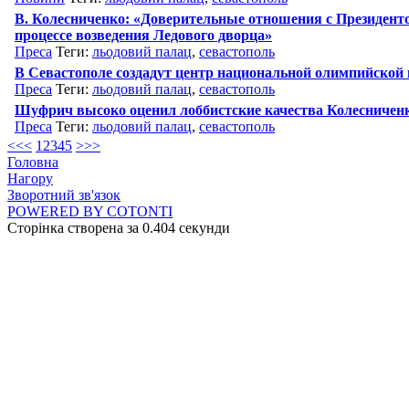
В. Колесниченко: «Доверительные отношения с Президен
процессе возведения Ледового дворца»
Преса
Теги:
льодовий палац
,
севастополь
В Севастополе создадут центр национальной олимпийской
Преса
Теги:
льодовий палац
,
севастополь
Шуфрич высоко оценил лоббистские качества Колесничен
Преса
Теги:
льодовий палац
,
севастополь
<<
<
1
2
3
4
5
>
>>
Головна
Нагору
Зворотний зв'язок
POWERED BY COTONTI
Сторінка створена за 0.404 секунди