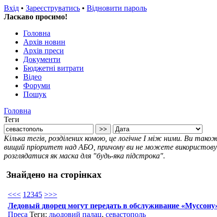
Вхід
•
Зареєструватись
•
Відновити пароль
Ласкаво просимо!
Головна
Архів новин
Архів преси
Документи
Бюджетні витрати
Відео
Форуми
Пошук
Головна
Теги
Кілька тегів, розділених комою, це логічне І між ними. Ви так
вищий пріоритет над АБО, причому ви не можете використовува
розглядатися як маска для "будь-яка підстрока".
Знайдено на сторінках
<<
<
1
2
3
4
5
>
>>
Ледовый дворец могут передать в обслуживание «Муссону
Преса
Теги:
льодовий палац
,
севастополь