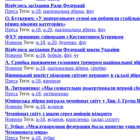
Відбулось засідання Ради Федерації
Преса
Теги:
u-18
,
національна збірна
,
фху
О. Буткевич: «У попередньому сезоні ми побачили стабільн
різних вікових категоріях»
Преса
Теги:
u-18
,
u-20
,
національна збірна
,
фху
ФХУ припиняє співпрацю з Костянтином Буценком
Новини
Теги:
u-18
,
u-20
,
буценко
,
фху
Відбулося засідання Ради Федерації хокею України
Новини
Теги:
u-18
,
бобкін
,
фху
,
чу
А. Срюбка призначено головним тренером національної збі
Новини
Теги:
u-18
,
національна збірна
,
срюбко
Вінницький хокеїст підкорив світову вершину в складі збір
Преса
Теги:
u-18
,
вінниця
В. Литвиненко: «Мы сознательно пожертвовали первой сб
Преса
Теги:
u-18
,
литвиненко
Юніорська збірна виграла чемпіонат світу у Див. I, Група 
Новини
Теги:
u-18
,
жданов
Чемпіонат світу з хокею серед юніорів відкрито
Новини
Теги:
u-18
,
жданов
,
кириленко
,
палац спорту
Г. Зубко: «Международная федерация была приятно удивле
Чемпионата мира»
Преса
Теги:
u-18
,
зубко