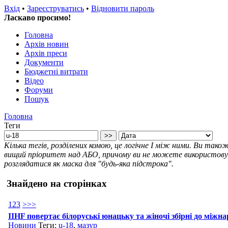
Вхід
•
Зареєструватись
•
Відновити пароль
Ласкаво просимо!
Головна
Архів новин
Архів преси
Документи
Бюджетні витрати
Відео
Форуми
Пошук
Головна
Теги
Кілька тегів, розділених комою, це логічне І між ними. Ви так
вищий пріоритет над АБО, причому ви не можете використовува
розглядатися як маска для "будь-яка підстрока".
Знайдено на сторінках
1
2
3
>
>>
IIHF повертає білоруські юнацьку та жіночі збірні до міжн
Новини
Теги:
u-18
,
мазур