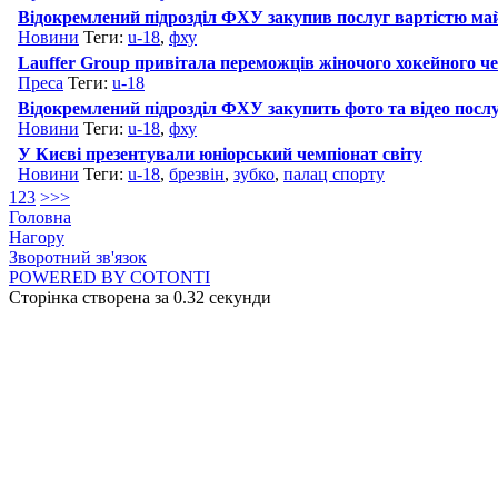
Відокремлений підрозділ ФХУ закупив послуг вартістю май
Новини
Теги:
u-18
,
фху
Lauffer Group привітала переможців жіночого хокейного ч
Преса
Теги:
u-18
Відокремлений підрозділ ФХУ закупить фото та відео посл
Новини
Теги:
u-18
,
фху
У Києві презентували юніорський чемпіонат світу
Новини
Теги:
u-18
,
брезвін
,
зубко
,
палац спорту
1
2
3
>
>>
Головна
Нагору
Зворотний зв'язок
POWERED BY COTONTI
Сторінка створена за 0.32 секунди