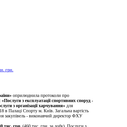
н. грн.
раїни»
оприлюднила протоколи про
:
«Послуги з експлуатації спортивних споруд -
слуги з організації харчування»
для
8 в Палаці Спорту м. Київ. Загальна вартість
ня закупівель - виконавчий директор ФХУ
0 тис. грн.
(460 тис. грн. за добу). Послуги з