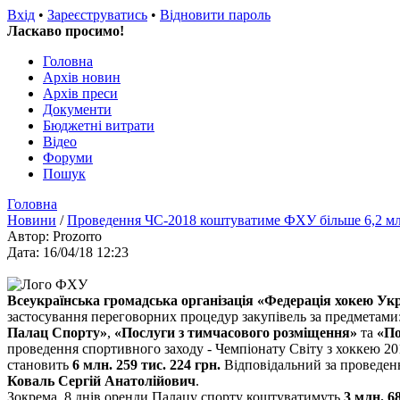
Вхід
•
Зареєструватись
•
Відновити пароль
Ласкаво просимо!
Головна
Архів новин
Архів преси
Документи
Бюджетні витрати
Відео
Форуми
Пошук
Головна
Новини
/
Проведення ЧС-2018 коштуватиме ФХУ більше 6,2 мл
Автор: Prozorro
Дата: 16/04/18 12:23
Всеукраїнська громадська організація «Федерація хокею Ук
застосування переговорних процедур закупівель за предметами
Палац Спорту»
,
«Послуги з тимчасового розміщення»
та
«По
проведення спортивного заходу - Чемпіонату Світу з хоккею 201
становить
6 млн. 259 тис. 224 грн.
Відповідальний за проведен
Коваль Сергій Анатолійович
.
Зокрема, 8 днів оренди Палацу спорту коштуватимуть
3 млн. 68