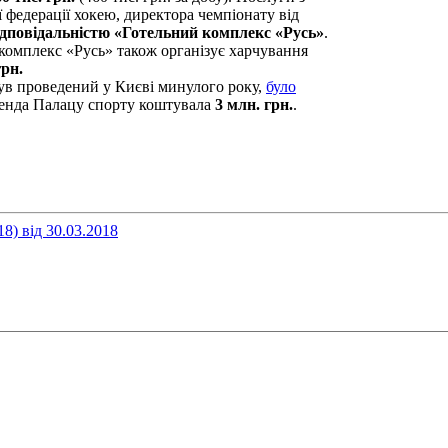
ї федерації хокею, директора чемпіонату від
дповідальністю «Готельний комплекс «Русь»
.
омплекс «Русь» також організує харчування
грн.
був проведений у Києві минулого року,
було
оренда Палацу спорту коштувала
3 млн. грн.
.
8) від 30.03.2018