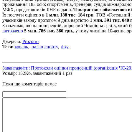
проживання 183 осіб: спортсменів, тренерів, суддів міжнародно
МФХ, представників IIHF надасть
Товариство з обмеженою ві
Їх послуги оцінено в
1 млн. 188 тис. 184 грн.
ТОВ «Готельний к
учасників заходу протягом 9 днів вартістю
1 млн. 391 тис. 040 
Зазначимо, що на попередній, дорослий Чемпіонат світу, який 
витрачено
5 млн. 786 тис. 360 грн.
, у тому числі на 10-денна 
Джерело:
Prozorro
Теги:
коваль
,
палац спорту
,
фху
Завантажити: Протоколи оцінки пропозицій (організація ЧС-201
Розмір: 152Кб, завантажений 1 раз
Поки що коментарів немає