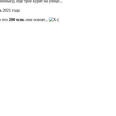
ные)), еще трое курят на улице...
о что
200 млн.
они освоят...