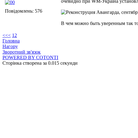
очевидно при WM-Україна установлен
Повідомлень: 576
В чем можно быть уверенным так т
<<
<
1
2
Головна
Нагору
Зворотний зв'язок
POWERED BY COTONTI
Сторінка створена за 0.015 секунди