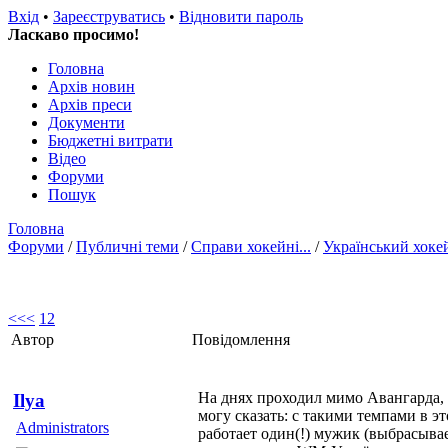
Вхід
•
Зареєструватись
•
Відновити пароль
Ласкаво просимо!
Головна
Архів новин
Архів преси
Документи
Бюджетні витрати
Відео
Форуми
Пошук
Головна
Форуми
/
Публичні теми
/
Справи хокейні...
/
Український хоке
<<
<
1
2
Автор
Повідомлення
На днях проходил мимо Авангарда, 
Ilya
могу сказать: с такими темпами в эт
Administrators
работает один(!) мужик (выбрасыва