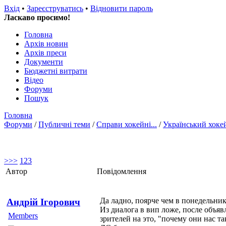
Вхід
•
Зареєструватись
•
Відновити пароль
Ласкаво просимо!
Головна
Архів новин
Архів преси
Документи
Бюджетні витрати
Відео
Форуми
Пошук
Головна
Форуми
/
Публичні теми
/
Справи хокейні...
/
Український хоке
>
>>
1
2
3
Автор
Повідомлення
Да ладно, поярче чем в понедельник
Андрій Ігорович
Из диалога в вип ложе, после объяв
Members
зрителей на это, "почему они нас т