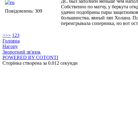
ДС был заполнен меньше чем напо
Собственно по матчу, у беркута отк
Повідомлень: 309
удачно подобраны пары защитников
большинства, явный ляп Холана. По 
переигрывала соперника, но вот оста
>
>>
1
2
3
Головна
Нагору
Зворотний зв'язок
POWERED BY COTONTI
Сторінка створена за 0.012 секунди