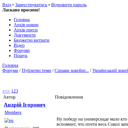
Вхід
•
Зареєструватись
•
Відновити пароль
Ласкаво просимо!
Головна
Архів новин
Архів преси
Документи
Бюджетні витрати
Відео
Форуми
Пошук
Головна
Форуми
/
Публичні теми
/
Справи хокейні...
/
Український хоке
>
>>
1
2
3
Автор
Повідомлення
Андрій Ігорович
Members
Ну победу на универсиаде мало кто
вспомнит, что почти весь Сокол запи