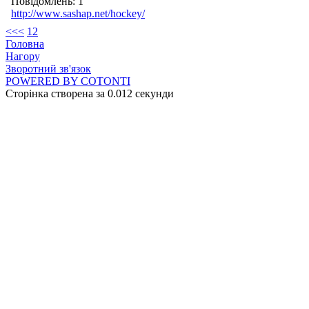
Повідомлень: 1
http://www.sashap.net/hockey/
<<
<
1
2
Головна
Нагору
Зворотний зв'язок
POWERED BY COTONTI
Сторінка створена за 0.012 секунди