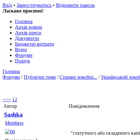
Вхід
•
Зареєструватись
•
Відновити пароль
Ласкаво просимо!
Головна
Архів новин
Архів преси
Документи
Бюджетні витрати
Відео
Форуми
Пошук
Головна
Форуми
/
Публичні теми
/
Справи хокейні...
/
Український хоке
<<
<
1
2
Автор
Повідомлення
Sashka
Members
"статутного або складеного капі