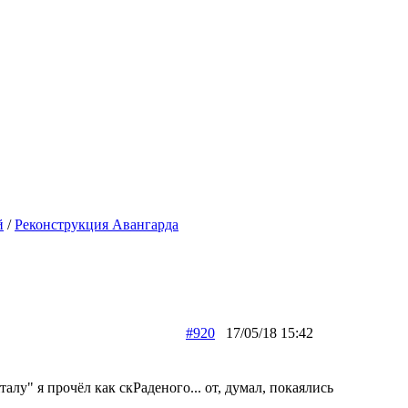
й
/
Реконструкция Авангарда
#920
17/05/18 15:42
талу" я прочёл как скРаденого... от, думал, покаялись