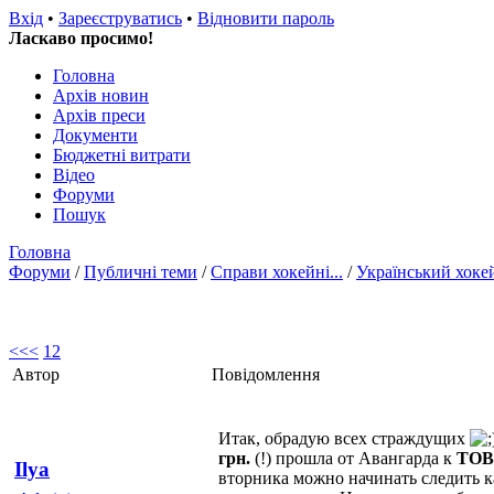
Вхід
•
Зареєструватись
•
Відновити пароль
Ласкаво просимо!
Головна
Архів новин
Архів преси
Документи
Бюджетні витрати
Відео
Форуми
Пошук
Головна
Форуми
/
Публичні теми
/
Справи хокейні...
/
Український хоке
<<
<
1
2
Автор
Повідомлення
Итак, обрадую всех страждущих
грн.
(!) прошла от Авангарда к
ТОВ 
Ilya
вторника можно начинать следить к