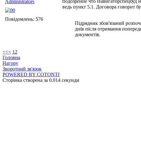
подозрение что Навигаторспецбуд н
Administrators
ведь пункт 5.1. Договора говорит б
Повідомлень: 576
Підрядник збов'язаний розпоч
днів після отримання поперед
документів.
<<
<
1
2
Головна
Нагору
Зворотний зв'язок
POWERED BY COTONTI
Сторінка створена за 0.014 секунди