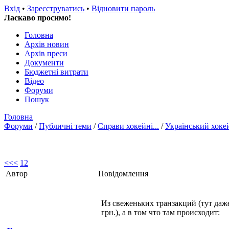
Вхід
•
Зареєструватись
•
Відновити пароль
Ласкаво просимо!
Головна
Архів новин
Архів преси
Документи
Бюджетні витрати
Відео
Форуми
Пошук
Головна
Форуми
/
Публичні теми
/
Справи хокейні...
/
Український хоке
<<
<
1
2
Автор
Повідомлення
Из свеженьких транзакций (тут даже
грн.), а в том что там происходит: