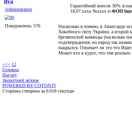
Ilya
Гарантійний внесок 30% зг.нак
Administrators
18.07.xxxx №xxxx із
ФОП Іщен
Повідомлень: 576
Насколько я помню, в Авангарде исп
Хокейного світу України, а второй 
брезвинской команды (насколько нас
подтверждения, но народ так называ
накрылся. Означает ли это что Ище
Может кто в курсе, что там реальн
<<
<
1
2
Головна
Нагору
Зворотний зв'язок
POWERED BY COTONTI
Сторінка створена за 0.018 секунди