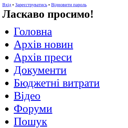
Вхід
•
Зареєструватись
•
Відновити пароль
Ласкаво просимо!
Головна
Архів новин
Архів преси
Документи
Бюджетні витрати
Відео
Форуми
Пошук