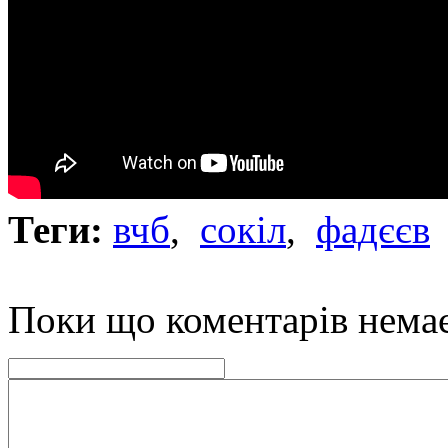
Теги:
вчб
,
сокіл
,
фадєєв
Поки що коментарів нема