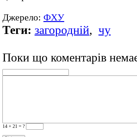
Джерело:
ФХУ
Теги:
загородній
,
чу
Поки що коментарів нема
14 +
21 = ?