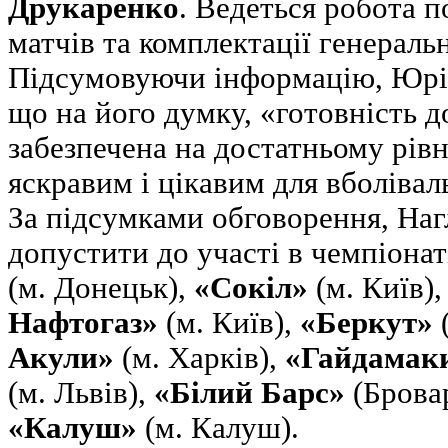
Друкаренко
. Ведеться робота п
матчів та комплектації генеральн
Підсумовуючи інформацію, Юрій
що на його думку, «готовність д
забезпечена на достатньому рівні
яскравим і цікавим для вболівал
За підсумками обговорення, Наг
допустити до участі в чемпіонат
(м. Донецьк),
«Сокіл»
(м. Київ)
Нафтогаз»
(м. Київ),
«Беркут»
(
Акули»
(м. Харків),
«Гайдамак
(м. Львів),
«Білий Барс»
(Брова
«Калуш»
(м. Калуш).