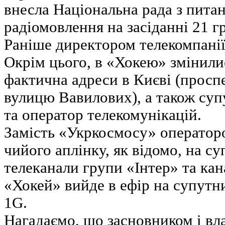
внесла Національна рада з питан
радіомовлення на засіданні 21 г
Раніше директором телекомпанії
Окрім цього, в «Хокею» змінил
фактична адреси в Києві (просп
вулицю Вавилових), а також су
та оператор телекомунікацій.
Замість «Укркосмосу» оператором
чийого аплінку, як відомо, на с
телеканали групи «Інтер» та ка
«Хокей» вийде в ефір на супутни
1G.
Нагадаємо, що засновником і вл