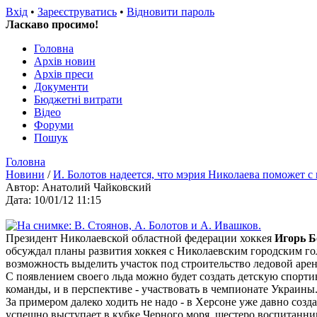
Вхід
•
Зареєструватись
•
Відновити пароль
Ласкаво просимо!
Головна
Архів новин
Архів преси
Документи
Бюджетні витрати
Відео
Форуми
Пошук
Головна
Новини
/
И. Болотов надеется, что мэрия Николаева поможет с
Автор: Анатолий Чайковский
Дата: 10/01/12 11:15
Президент Николаевской областной федерации хоккея
Игорь Б
обсуждал планы развития хоккея с Николаевским городским г
возможность выделить участок под строительство ледовой аре
С появлением своего льда можно будет создать детскую спорти
команды, и в перспективе - участвовать в чемпионате Украины
За примером далеко ходить не надо - в Херсоне уже давно созда
успешно выступает в кубке Черного моря, шестеро воспитан