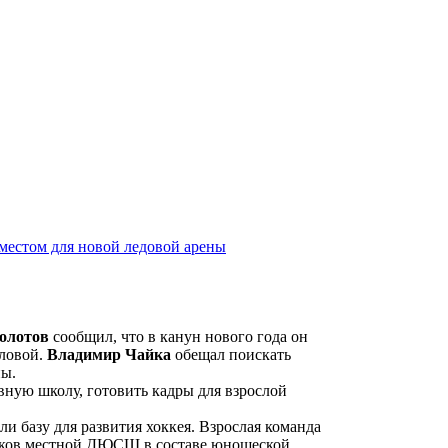
 местом для новой ледовой арены
олотов
сообщил, что в канун нового года он
оловой.
Владимир Чайка
обещал поискать
ны.
вную школу, готовить кадры для взрослой
.
ли базу для развития хоккея. Взрослая команда
ников местной ДЮСШ в составе юношеской