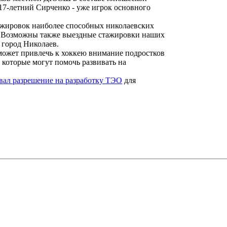
17-летний Сирченко - уже игрок основного
жировок наиболее способных николаевских
. Возможны также выездные стажировки наших
 город Николаев.
может привлечь к хоккею внимание подростков
 которые могут помочь развивать на
вал разрешение на разработку ТЭО
для