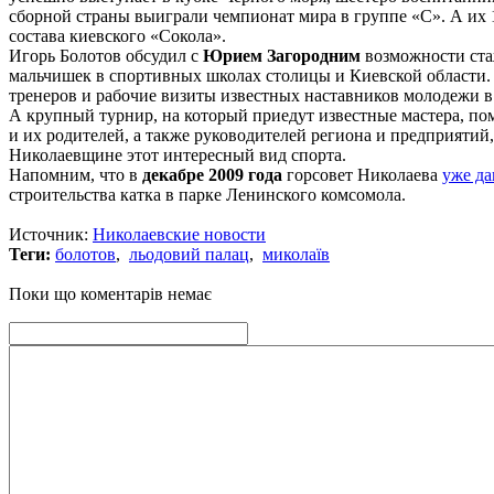
сборной страны выиграли чемпионат мира в группе «С». А их 
состава киевского «Сокола».
Игорь Болотов обсудил с
Юрием Загородним
возможности ста
мальчишек в спортивных школах столицы и Киевской области
тренеров и рабочие визиты известных наставников молодежи в
А крупный турнир, на который приедут известные мастера, по
и их родителей, а также руководителей региона и предприятий,
Николаевщине этот интересный вид спорта.
Напомним, что в
декабре 2009 года
горсовет Николаева
уже да
строительства катка в парке Ленинского комсомола.
Источник:
Николаевские новости
Теги:
болотов
,
льодовий палац
,
миколаїв
Поки що коментарів немає