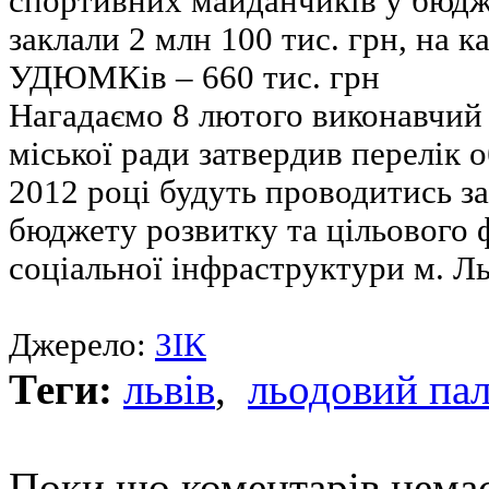
спортивних майданчиків у бюдже
заклали 2 млн 100 тис. грн, на
УДЮМКів – 660 тис. грн
Нагадаємо 8 лютого виконавчий 
міської ради затвердив перелік о
2012 році будуть проводитись з
бюджету розвитку та цільового 
соціальної інфраструктури м. Ль
Джерело:
ЗІК
Теги:
львів
,
льодовий па
Поки що коментарів нема