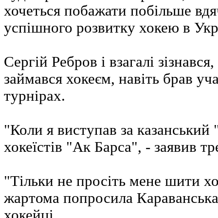
хочеться побажати побільше вдя
успішного розвитку хокею в Укр
Сергій Ребров і взагалі зізнався
займався хокеєм, навіть брав уч
турнірах.
"Коли я виступав за казанський "
хокеїстів "Ак Барса", - заявив т
"Тільки не просіть мене шити х
жартома попросила Караванська,
хокейці.