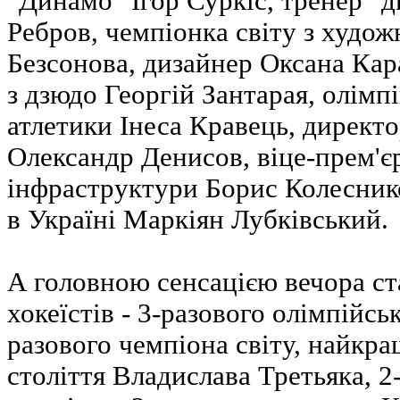
"Динамо" Ігор Суркіс, тренер "д
Ребров, чемпіонка світу з худож
Безсонова, дизайнер Оксана Кар
з дзюдо Георгій Зантарая, олімпі
атлетики Інеса Кравець, директ
Олександр Денисов, віце-прем'єр
інфраструктури Борис Колесник
в Україні Маркіян Лубківський.
А головною сенсацією вечора ст
хокеїстів - 3-разового олімпійсь
разового чемпіона світу, найкр
століття Владислава Третьяка, 2