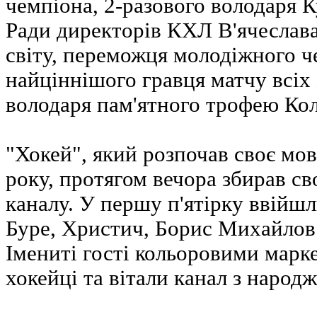
чемпіона, 2-разового володаря К
Ради директорів КХЛ В'ячеслава
світу, переможця молодіжного че
найціннішого гравця матчу всіх
володаря пам'ятного трофею Кол
"Хокей", який розпочав своє мов
року, протягом вечора збирав с
каналу. У першу п'ятірку ввійш
Буре, Христич, Борис Михайлов 
Імениті гості кольоровими марк
хокейці та вітали канал з народ