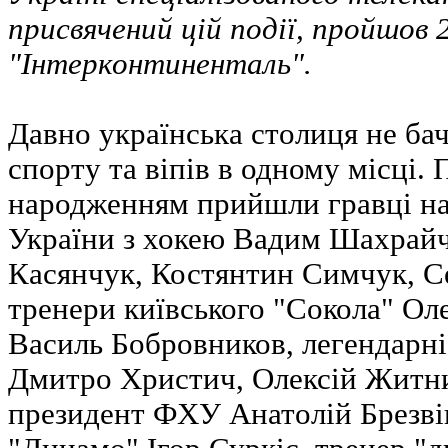
присвячений цій події, пройшов 2
"Інтерконтиненталь".
Давно українська столиця не бач
спорту та віпів в одному місці. 
народженням прийшли гравці на
України з хокею Вадим Шахрайч
Касянчук, Костянтин Симчук, С
тренери київського "Сокола" Ол
Василь Бобровников, легендарні 
Дмитро Христич, Олексій Житни
президент ФХУ Анатолій Брезвін