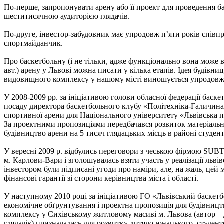
По-перше, запропонувати арену або її проект для проведення 
шеститисячною аудиторією глядачів.
По-друге, інвестор-забудовник має упродовж п’яти років співп
спортмайданчик.
Про баскетбольну (і не тільки, адже функціонально вона може 
авт.) арену у Львові можна писати у кілька етапів. Ідея будівн
видовищного комплексу у нашому місті виношується упродовж о
У 2008-2009 рр. за ініціативою голови обласної федерації баске
посаду директора баскетбольного клубу «Політехніка-Галичина»
спортивної арени для Національного університету «Львівська по
За проектними пропозиціями передбачався розвиток матеріальної
будівництво арени на 5 тисяч глядацьких місць в районі студент
У вересні 2009 р. відбулись переговори з чеською фірмою SUB
м. Карлови-Вари і зголошувалась взяти участь у реалізації льві
інвестором були підписані угоди про наміри, але, на жаль, цей
фінансові гарантії зі сторони керівництва міста і області.
У наступному 2010 році за ініціативою ГО «Львівський баскетб
економічне обґрунтування і проектна пропозиція для будівниц
комплексу у Сихівському житловому масиві м. Львова (автор – Д
глядачів) призначалась для розвитку дитячо-юнацького, студент