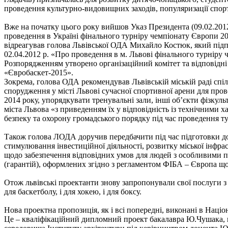
проведення культурно-видовищних заходів, популяризації спорт
Вже на початку цього року вийшов Указ Президента (09.02.201
проведення в Україні фінального турніру чемпіонату Європи 20
відреагував голова Львівської ОДА Михайло Костюк, який підп
02.04.2012 р. «Про проведення в м. Львові фінального турніру 
Розпорядженням утворено організаційний комітет та відповідні 
«Євробаскет-2015».
Зокрема, голова ОДА рекомендував Львівській міській раді спіл
спорудження у місті Львові сучасної спортивної арени для прове
2014 року, упорядкувати тренувальні зали, інші об’єкти фізкуль
міста Львова «з приведенням їх у відповідність із технічними 
безпеку та охорону громадського порядку під час проведення ту
Також голова ЛОДА доручив передбачити під час підготовки д
стимулювання інвестиційної діяльності, розвитку міської інф
щодо забезпечення відповідних умов для людей з особливими п
(гарантій), оформлених згідно з регламентом ФІБА – Європа щ
Отож львівські проектанти знову запропонували свої послуги з
для баскетболу, і для хокею, і для боксу.
Нова проектна пропозиція, як і всі попередні, виконані в Націо
Це – кваліфікаційний дипломний проект бакалавра Ю.Чушака, 