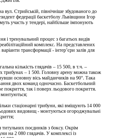
.Джигіля.
а вул. Стрийській, північніше збудованого до
езидент федерації баскетболу Львівщини Ігор
муть участь у тендері, найбільше імпонують
я і тренувальний процес з багатьох видів
реабілітаційний комплекс. На представлених
варіанти трансформації - інтер’єри залів для
льна кількість глядачів – 15 500, в т.ч. –
их трибунах – 1 500. Головну арену можна також
нувши основну вісь майданчиків на 90°. Така
вання двох команд одночасно. Баскетбольний
е покриття, так і поверх льодового покриття.
 монтуються;
льки стаціонарні трибуни, які вміщують 14 000
 льодових видовищ - монтуються огороджувальні
криття;
 титульних поєдинків з боксу. Окрім
и на 2 080 глядачів. У комплексі із