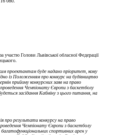
16 080.
 за участю Голови Львівської обласної Федерації
ицького.
 Яким проектантам буде надано пріоритет, кому
ідно із Положенням про конкурс на будівництво
рмін прийому конкурсних заяв на право
 проведення Чемпіонату Європи з баскетболу
удеться засідання Кабміну з цього питання, на
ія про результати конкурсу на право
проведення Чемпіонату Європи з баскетболу
о багатофункціональних спортивних арен у