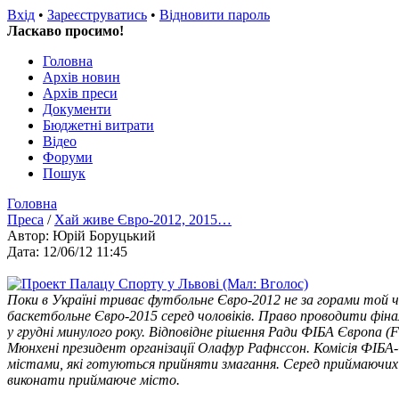
Вхід
•
Зареєструватись
•
Відновити пароль
Ласкаво просимо!
Головна
Архів новин
Архів преси
Документи
Бюджетні витрати
Відео
Форуми
Пошук
Головна
Преса
/
Хай живе Євро-2012, 2015…
Автор: Юрій Боруцький
Дата: 12/06/12 11:45
Поки в Україні триває футбольне Євро-2012 не за горами той ч
баскетбольне Євро-2015 серед чоловіків. Право проводити фін
у грудні минулого року. Відповідне рішення Ради ФІБА Європа (FI
Мюнхені президент організації Олафур Рафнссон. Комісія ФІБА
містами, які готуються прийняти змагання. Серед приймаючих - 
виконати приймаюче місто.