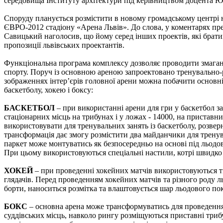
середовища Інституту архітектури під керівництвом доцента Ю
Споруду планується розмістити в новому громадському центрі н
ЄВРО-2012 стадіону «Арена Львів». До слова, у коментарях пр
Савицький наголосив, що йому серед інших проектів, які брати
пропозиції львівських проектантів.
Функціональна програма комплексу дозволяє проводити змаганн
спорту. Поруч із основною ареною запроектовано тренувально-
зображеннях інтер’єрів головної арени можна побачити основні 
баскетболу, хокею і боксу:
БАСКЕТБОЛ
– при використанні арени для гри у баскетбол зага
стаціонарних місць на трибунах і у ложах - 14000, на приставн
використовувати для тренувальних занять із баскетболу, розвер
трансформація дає змогу розмістити два майданчики для трену
паркет може монтуватись як безпосередньо на основі під льодов
При цьому використовуються спеціальні настили, котрі швидко
ХОКЕЙ
– при проведенні хокейних матчів використовуються ті
глядачів. Перед проведенням хокейних матчів та різного роду
борти, наноситься розмітка та влаштовується шар льодового по
БОКС
– основна арена може трансформуватись для проведення
суддівських місць, навколо рингу розміщуються приставні трибун