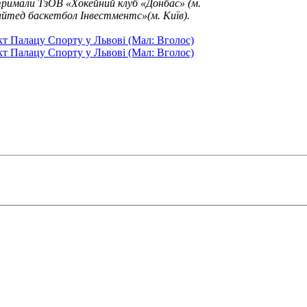
отримали ТзОВ «Хокейний клуб «Донбас» (м.
йтед баскетбол Інвестментс»(м. Київ).