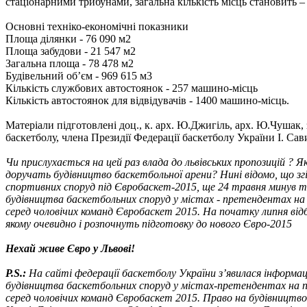
стаціонарними трибунами, загальна кількість місць становить – 
Основні техніко-економічні показники
Площа ділянки - 76 090 м2
Площа забудови - 21 547 м2
Загальна площа - 78 478 м2
Будівельний об’єм - 969 615 м3
Кількість службових автостоянок - 257 машино-місць
Кількість автостоянок для відвідувачів - 1400 машино-місць.
Матеріали підготовлені доц., к. арх. Ю.Джигіль, арх. Ю.Чушак,
баскетболу, члена Президії Федерації баскетболу України І. Сав
Чи прислухається на цей раз влада до львівських пропозицій ?
доручать будівництво баскетбольної арени? Нині відомо, що зг
спортивних споруд під Євробаскет-2015, ще 24 травня минув те
будівництва баскетбольних споруд у містах - претендентах на
серед чоловічих команд Євробаскет 2015. На початку липня відб
якому очевидно і розпочнуть підготовку до нового Євро-2015
Нехай живе Євро у Львові!
Р.S.:
На сайті федерації баскетболу України з’явилася інформац
будівництва баскетбольних споруд у містах-претендентах на 
серед чоловічих команд Євробаскет 2015. Право на будівництв