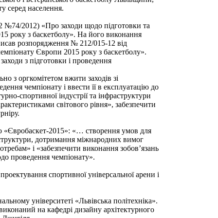
у серед населення.
2 №74/2012) «Про заходи щодо підготовки та
15 року з баскетболу». На його виконання
исав розпорядження № 212/015-12 від
чемпіонату Європи 2015 року з баскетболу».
заходи з підготовки і проведення
ьно з оргкомітетом вжити заходів зі
дення чемпіонату і ввести її в експлуатацію до
турно-спортивної індустрії та інфраструктури
характеристиками світового рівня», забезпечити
рніру.
о «Євробаскет-2015»: «… створення умов для
раструктури, дотримання міжнародних вимог
отребам» і «забезпечити виконання зобов’язань
одо проведення чемпіонату».
 проектування спортивної універсальної арени і
нальному університеті «Львівська політехніка».
виконаний на кафедрі дизайну архітектурного