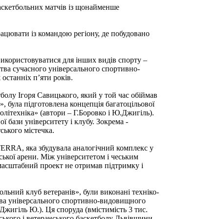
баскетбольних матчів із щонайменше
рацювати із командою регіону, де побудовано
використовуватися для інших видів спорту –
ицтва сучасного універсального спортивно-
станніх п’яти років.
тболу Ігоря Савицького, який у той час обіймав
, була підготовлена концепція багатоцільової
літехніка» (автори – Г.Боровко і Ю.Джигіль).
 бази університету і клубу. Зокрема -
ського містечка.
TERRA, яка збудувала аналогічний комплекс у
вської арени. Між університетом і чеським
 масштабний проект не отримав підтримку і
ольний клуб ветеранів», були виконані техніко-
тва універсального спортивно-видовищного
жигіль Ю.). Ця споруда (вмістимість 3 тис.
ського і ветеранського баскетболу Львівщини,