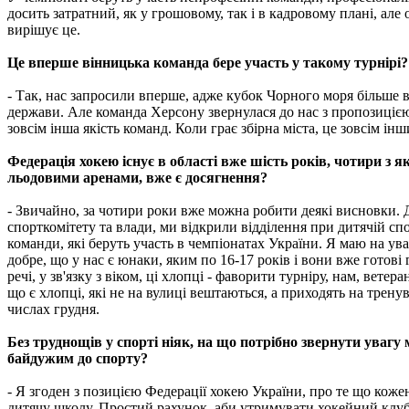
досить затратний, як у грошовому, так і в кадровому плані, ал
вирішує це.
Це вперше вінницька команда бере участь у такому турнірі?
- Так, нас запросили вперше, адже кубок Чорного моря більше 
держави. Але команда Херсону звернулася до нас з пропозицією в
зовсім інша якість команд. Коли грає збірна міста, це зовсім ін
Федерація хокею існує в області вже шість років, чотири з
льодовими аренами, вже є досягнення?
- Звичайно, за чотири роки вже можна робити деякі висновки. Д
спорткомітету та влади, ми відкрили відділення при дитячій спо
команди, які беруть участь в чемпіонатах України. Я маю на ув
добре, що у нас є юнаки, яким по 16-17 років і вони вже готові 
речі, у зв'язку з віком, ці хлопці - фаворити турніру, нам, вете
що є хлопці, які не на вулиці вештаються, а приходять на трену
числах грудня.
Без труднощів у спорті ніяк, на що потрібно звернути уваг
байдужим до спорту?
- Я згоден з позицією Федерації хокею України, про те що кож
дитячу школу. Простий рахунок, аби утримувати хокейний клуб, 