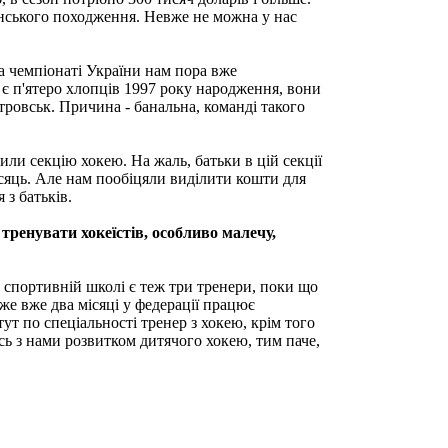
їнського походження. Невже не можна у нас
а чемпіонаті України нам пора вже
, є п'ятеро хлопців 1997 року народження, вони
тровськ. Причина - банальна, команді такого
или секцію хокею. На жаль, батьки в цій секції
місяць. Але нам пообіцяли виділити кошти для
з батьків.
тренувати хокеїстів, особливо малечу,
й спортивній школі є теж три тренери, поки що
же вже два місяці у федерації працює
ут по спеціальності тренер з хокею, крім того
ись з нами розвитком дитячого хокею, тим паче,