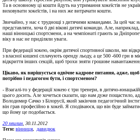
Та в основному ці кошти йдуть на утримання хокеїстів не укра
виховувати хокеїстів, і на них же витрачати кошти.
Звичайно, у нас є труднощі з дитячими командами. За цей час н
представляти, хоча б дві вікові дитячі команди. Але, наприклад
наші вінницькі спортсмени, а на чемпіонаті грають за Дніпропе
віку в нас не приділяли уваги.
При федерації хокею, окрім дитячої спортивної школи, ми відкр
з власної кишені сплачують оренду льоду, а це 500 -600 грн в 
відкриття інших секцій, щоб трохи зняти грошове навантаження 
Цікаво, як вирішується одвічне кадрове питання, адже, щоб 
потрібно і педагогом бути, і спортсменом?
- Взагалі-то у федерації хокею є три тренери, в дитячо-юнацькі
цього досить. Але хочеться сказати, що нам дуже пощастило, ад
Володимир Сачко з Білорусії, який закінчив педагогічний інстит
він грав професійно в хокей. Я сподіваюся, що він буде займат
що йому це подобається.
20 хвилин
, 30.11.2012
Теги:
вінниця
,
давидюк