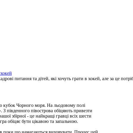
 хокей
дрові питання та дітей, які хочуть грати в хокей, але за це потр
ею кубок Чорного моря. На льодовому полі
». З південного півострова обіцяють привезти
нашої збірної - це найкращі гравці всіх шести
 гра обіцяє бути цікавою та запальною.
ів поки що намагаються виховувати. Процес цей