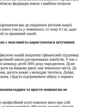
е обласна федерація хокею з шайбою потрохи
відношення має до південних регіонів нашої
зяти участь у чемпіонаті, то чому б і ні, адже
ший та цікавіший хокей.
 яких є можливість користуватися штучними
якуючи нашій ініціативі і фінансовій підтримці
ртивній школі для маленьких хокеїстів. У нас є
азі команду дітей 2001 року народження. Дуже
грати на вищому рівні, ніж чемпіонат міста. До
ранам, досить важко з молоддю тягатися. Добре,
вання, і будуть підтримувати збірну у перших
у можновладцям та просто меценатам не
ен професійний клуб повинен мати при собі
в сезон потрібно 300 тисяч доларів і більше.