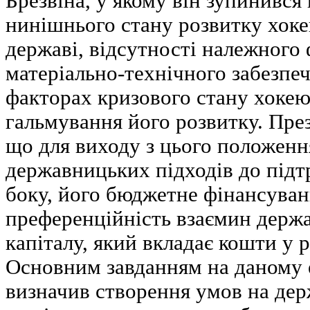
Брезвіна, у якому він зупинився
нинішнього стану розвитку хоке
державі, відсутності належного 
матеріально-технічного забезпеч
факторах кризового стану хокею 
гальмування його розвитку. Пр
що для виходу з цього положенн
державницьких підходів до підт
боку, його бюджетне фінансуванн
преференційність взаємин держа
капіталу, який вкладає кошти у 
Основним завданням на даному е
визначив створення умов на дер