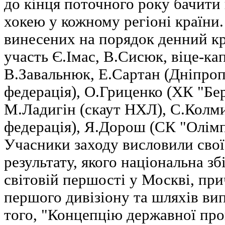
до кінця поточного року бачити
хокею у кожному регіоні країни.
винесених на порядок денний кр
участь Є.Імас, В.Сисюк, віце-ка
В.Завальнюк, Е.Сартан (Дніпроп
федерація), О.Гриценко (ХК "Бе
М.Ладигін (скаут НХЛ), С.Колм
федерація), Я.Дорош (СК "Олімпі
Учасники заходу висловили свої
результату, якого національна зб
світовій першості у Москві, пр
першого дивізіону та шляхів вип
того, "Концепцію державної про