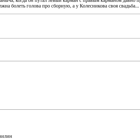
ныча, когда он путал левый карман с правым карманом давно пр
лжна болеть голова про сборную, а у Колесникова своя свадьба..
хвилин