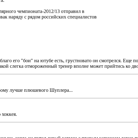
а.
лярного чемпионата-2012/13 отправил в
ак наряду с рядом российских специалистов
благо его "бои" на ютубе есть, грустновато он смотрелся. Еще п
е такой слегка отмороженный тренер вполне может прийтись ко д
юбому лучше плюшевого Шуплера...
 хоккея.