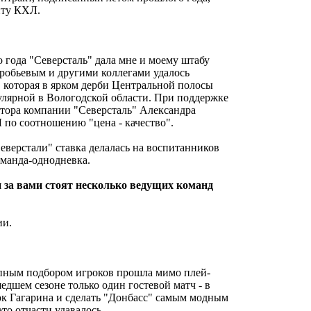
енту КХЛ.
о года "Северсталь" дала мне и моему штабу
робьевым и другими коллегами удалось
которая в ярком дерби Центральной полосы
улярной в Вологодской области. При поддержке
ктора компании "Северсталь" Александра
по соотношению "цена - качество".
Северстали" ставка делалась на воспитанников
оманда-однодневка.
и за вами стоят несколько ведущих команд
ии.
лепным подбором игроков прошла мимо плей-
едшем сезоне только один гостевой матч - в
бок Гагарина и сделать "Донбасс" самым модным
то отчасти удавалось.