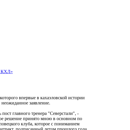
м КХЛ»
 которого впервые в кахаэловской истории
" неожиданное заявление.
пост главного тренера "Северстали", -
ое решение принято мною в основном по
повецкого клуба, которое с пониманием
онтракт, подписанный летом прошлого года,