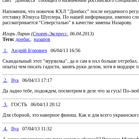
сайт "Донбасса" сообщил о назначении российского специалист
Напомним, что новичок КХЛ "Донбасс" после неудачного регу
отставку Юлиуса Шуплера. По нашей информации, именно слов
рассматривается "Северсталью" в качестве замены Назарову.
Игорь Ларин (
Спорт-Экспресс
, 06.04.2013)
Теги:
донбас
,
назаров
1.
Андрій Ігорович
06/04/13 16:56
Скандальный этот "мурзилка", да и сам в нхл больше отгребал, 
опыта) чем писать гадости, занять руки делом, хотя в мордор
2.
Ilya
06/04/13 17:17
Да ладно тебе, подождем, посмотрим в деле что за гусь! По-л
3.
ГОСТЬ
06/04/13 20:12
Для сборной, это наверное финиш. Как и для всего украинского
4.
Ilya
07/04/13 11:32