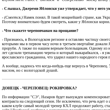
- Слышал, Джереми Яблонски уже утверждает, что у него 
-
(Cмеется.)
Намек понял. В такой мощнейшей стране, как Украи
Поэтому внимательно будем смотреть, какие у Яблонски корни.
- Что скажете череповчанам на прощание?
- Признаюсь, в Вологодском регионе я оставляю частицу своего 
которыми мы в первом часу ночи в третьем овертайме дожали 
проруби. А также по нашим верным болельщикам. Одному из ни
лет сделали трепанацию черепа и который выкарабкался, - я уж
ярославского гражданина, что ударил нашего народного героя п
А вообще, надеюсь что когда-нибудь еще вернусь в Череповец. 
маслом, но с вологодской душой.
ДОНЕЦК - ЧЕРЕПОВЕЦ: РОКИРОВКА?
По информации "СЭ", Назаров будет вынужден компенсировать
контракта на следующий сезон. Не исключено, что речь идет о
каком клубе самый молодой тренер КХЛ продолжит работу, ста