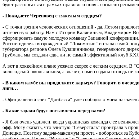
будет расторгаться в рамках правового поля - согласно реглам
- Покидаете Череповец с тяжелым сердцем?
- С точки зрения человеческих отношений - да. Летом прошлог
интересную работу. Нам с Игорем Каляниным, Владимиром Во
сформировать самую молодую команду Западной конференции, 
России одолела возрожденный "Локомотив" и стала самой поп
губернатора региона Олега Кувшинникова, генерального дире
Грубмана мы создали едва ли не самый эффективный клуб КХЛ 
А вот в хоккейном плане уезжаю скорее с легким сердцем. В "
вологодской школы хоккея, а значит, нами создана отнюдь не к
- В каком клубе вы продолжите карьеру? Говорят, в очеред
лиги…
- Официальный сайт "Донбасса" уже сообщил о моем назначен
- Какие задачи будут поставлены перед вами?
- Я был очень удивлен, когда украинская команда с ее велико
офф. Могу сказать, что вчистую "Северсталь" проиграла в прош
Донецке. Поэтому задача-максимум проста - побороться за Ку
клубом лиги. Ранее с "Витязем" и "Северсталью" моему штабу э