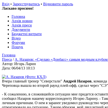
Вхід
•
Зареєструватись
•
Відновити пароль
Ласкаво просимо!
Головна
Архів новин
Архів преси
Документи
Бюджетні витрати
Відео
Форуми
Пошук
Головна
Преса
/
А. Назаров: «Сделаю «Донбасс» самым модным клубо
Автор: Игорь Ларин
Дата: 06/04/13 10:13
Вчера главный тренер "Северстали"
Андрей Назаров
, команда
Череповца вышла во второй раунд плей-офф, сделал через "СЭ
- К сожалению, в сложившейся ситуации мне придется оставить 
сообщил Назаров нашему корреспонденту Игорю Ларину. - Так
личным причинам. О нем я заранее уведомил руководство чере
отреагировало на ситуацию. Таким образом, мой двухлетний к