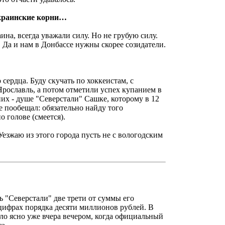
украинские корни…
на, всегда уважали силу. Но не грубую силу.
 Да и нам в Донбассе нужны скорее созидатели.
сердца. Буду скучать по хоккеистам, с
Ярославль, а потом отметили успех купанием в
х - душе "Северстали" Сашке, которому в 12
е пообещал: обязательно найду того
о голове (смеется).
Уезжаю из этого города пусть не с вологодским
 "Северстали" две трети от суммы его
 цифрах порядка десяти миллионов рублей. В
ло ясно уже вчера вечером, когда официальный