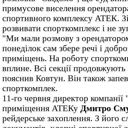
примусове виселення орендатора 
спортивного комплексу АТЕК. Зі 
розвивати спорткомплекс і не зу
"Ми мали розмову з орендатором 
понеділок сам збере речі і добро
приміщень. На роботу спорткомп
вплине. Всі секції продовжують 
пояснив Ковтун. Він також запе
спорткомплек.
11-го червня директор компанії 
приміщення АТЕКу
Дмитро См
рейдерське захоплення. З його сл