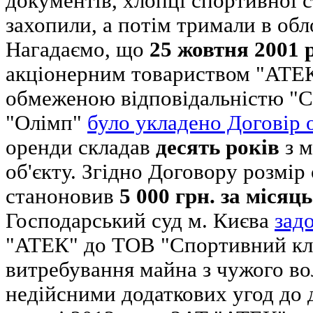
документів, хлопці спортивної 
захопили, а потім тримали в обл
Нагадаємо, що
25 жовтня 2001 
акціонерним товариством "АТЕК
обмеженою відповідальністю "
"Олімп"
було укладено Договір 
оренди складав
десять років
з м
об'єкту. Згідно Договору розмір
станоновив
5 000 грн. за місяць
Господарський суд м. Києва
зад
"АТЕК" до ТОВ "Спортивний кл
витребування майна з чужого во
недійсними додаткових угод до 