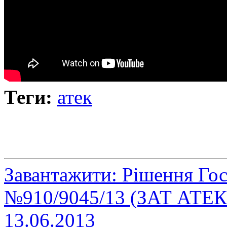
Теги:
атек
Завантажити: Рішення Гос
№910/9045/13 (ЗАТ АТЕК 
13.06.2013