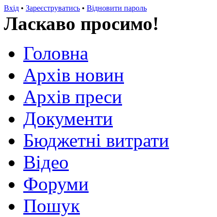
Вхід
•
Зареєструватись
•
Відновити пароль
Ласкаво просимо!
Головна
Архів новин
Архів преси
Документи
Бюджетні витрати
Відео
Форуми
Пошук