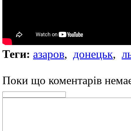
Теги:
азаров
,
донецьк
,
л
Поки що коментарів нема