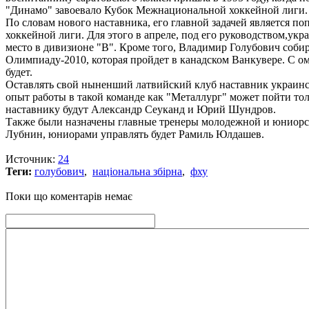
"Динамо" завоевало Кубок Межнациональной хоккейной лиги.
По словам нового наставника, его главной задачей является п
хоккейной лиги. Для этого в апреле, под его руководством,укр
место в дивизионе "В". Кроме того, Владимир Голубович соби
Олимпиаду-2010, которая пройдет в канадском Ванкувере. С о
будет.
Оставлять свой ныненший латвийский клуб наставник украинско
опыт работы в такой команде как "Металлург" может пойти то
наставнику будут Александр Сеуканд и Юрий Шундров.
Также были назначены главные тренеры молодежной и юниорск
Лубнин, юниорами управлять будет Рамиль Юлдашев.
Источник:
24
Теги:
голубович
,
національна збірна
,
фху
Поки що коментарів немає