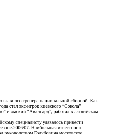
о главного тренера национальной сборной. Как
года стал экс-игрок киевского “Сокола”
мо” и омский “Авангард”, работал в латвийском
ийскому специалисту удавалось привести
сезоне-2006/07. Наибольшая известность
под руководством Голубовича московское