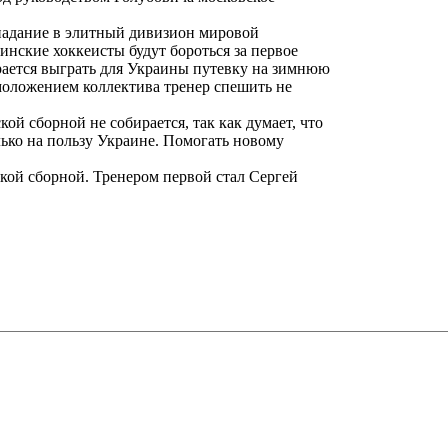
опадание в элитный дивизион мировой
аинские хоккеисты будут бороться за первое
рается выграть для Украины путевку на зимнюю
моложением коллектива тренер спешить не
й сборной не собирается, так как думает, что
лько на пользу Украине. Помогать новому
ой сборной. Тренером первой стал Сергей