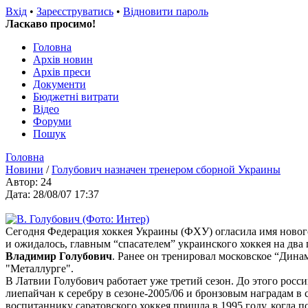
Вхід
•
Зареєструватись
•
Відновити пароль
Ласкаво просимо!
Головна
Архів новин
Архів преси
Документи
Бюджетні витрати
Відео
Форуми
Пошук
Головна
Новини
/
Голубович назначен тренером сборной Украины
Автор: 24
Дата: 28/08/07 17:37
Сегодня Федерация хоккея Украины (ФХУ) огласила имя новог
и ожидалось, главным “спасателем” украинского хоккея на два 
Владимир Голубович
. Ранее он тренировал московское “Дина
"Металлурге".
В Латвии Голубович работает уже третий сезон. До этого росс
лиепайчан к серебру в сезоне-2005/06 и бронзовым наградам в 
воспитаннику саратовского хоккея пришла в 1995 году, когда 