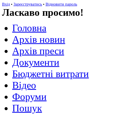
Вхід
•
Зареєструватись
•
Відновити пароль
Ласкаво просимо!
Головна
Архів новин
Архів преси
Документи
Бюджетні витрати
Відео
Форуми
Пошук