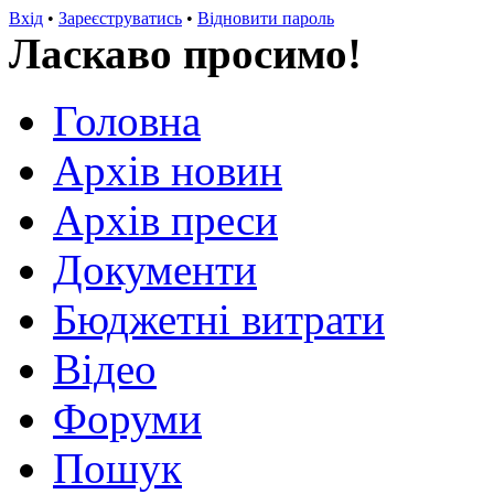
Вхід
•
Зареєструватись
•
Відновити пароль
Ласкаво просимо!
Головна
Архів новин
Архів преси
Документи
Бюджетні витрати
Відео
Форуми
Пошук