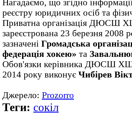
Нагадаємо, що згідно інформаці
реєстру юридичних осіб та фізи
Приватна організація ДЮСШ Х
зареєстрована 23 березня 2008 р
зазначені
Громадська організац
федерація хокею»
та
Завальню
Обов'язки керівника ДЮСШ ХШ 
2014 року виконує
Чибірев Вік
Джерело:
Prozorro
Теги:
сокіл