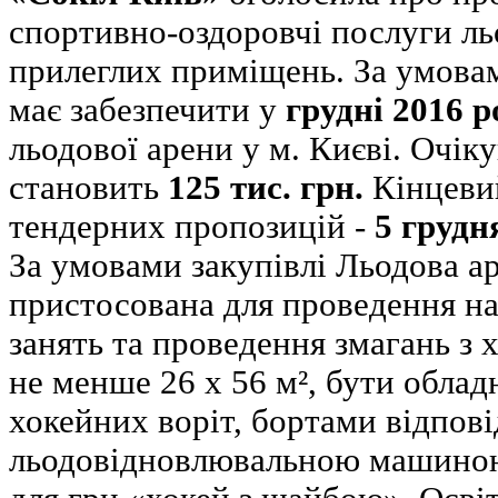
спортивно-оздоровчі послуги ль
прилеглих приміщень. За умова
має забезпечити у
грудні 2016 р
льодової арени у м. Києві. Очіку
становить
125 тис. грн.
Кінцеви
тендерних пропозицій -
5 грудн
За умовами закупівлі Льодова а
пристосована для проведення н
занять та проведення змагань з
не менше 26 х 56 м², бути обла
хокейних воріт, бортами відпові
льодовідновлювальною машиною 