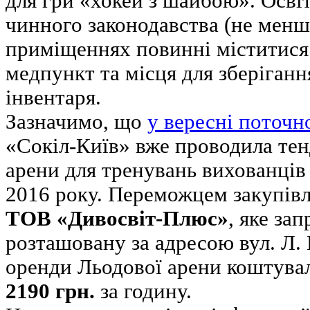
для гри «хокей з шайбою». Освіт
чинного законодавства (не менш
приміщеннях повинні міститися 
медпункт та місця для зберіганн
інвентаря.
Зазначимо, що
у вересні поточн
«Сокіл-Київ» вже проводила тен
арени для тренувань вихованці
2016 року. Переможцем закупівл
ТОВ «Дивосвіт-Плюс»
, яке за
розташовану за адресою вул. Л. 
оренди Льодової арени коштув
2190 грн.
за годину.