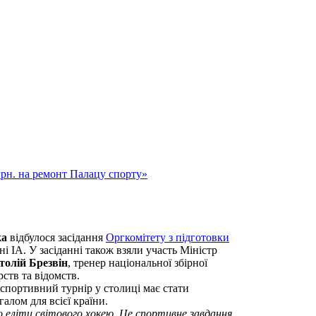
грн. на ремонт Палацу спорту»
ка
відбулося засідання
Оргкомітету з підготовки
ні ІА. У засіданні також взяли участь Міністр
толій Брезвін
, тренер національної збірної
рств та відомств.
спортивний турнір у столиці має стати
алом для всієї країни.
о еліти світового хокею. Це спортивне завдання