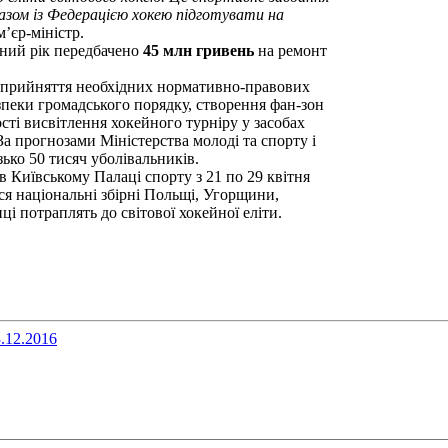
 разом із Федерацією хокею підготувати на
м’єр-міністр.
пний рік передбачено
45 млн гривень
на ремонт
а прийняття необхідних нормативно-правових
езпеки громадського порядку, створення фан-зон
сті висвітлення хокейного турніру у засобах
 За прогнозами Міністерства молоді та спорту і
зько 50 тисяч уболівальників.
в Київському Палаці спорту з 21 по 29 квітня
ся національні збірні Польщі, Угорщини,
і потраплять до світової хокейної еліти.
.12.2016