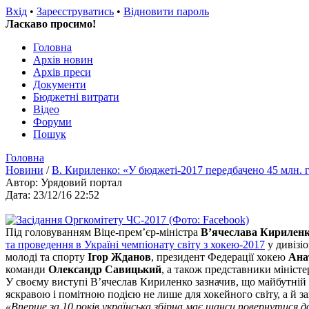
Вхід
•
Зареєструватись
•
Відновити пароль
Ласкаво просимо!
Головна
Архів новин
Архів преси
Документи
Бюджетні витрати
Відео
Форуми
Пошук
Головна
Новини
/
В. Кириленко: «У бюджеті-2017 передбачено 45 млн. 
Автор: Урядовий портал
Дата: 23/12/16 22:52
Під головуванням Віце-прем’єр-міністра
В’ячеслава Кирилен
та проведення в Україні чемпіонату світу з хокею-2017
у дивізіо
молоді та спорту
Ігор Жданов
, президент Федерації хокею
Ана
команди
Олександр Савицький
, а також представники міністе
У своєму виступі В’ячеслав Кириленко зазначив, що майбутній 
яскравою і помітною подією не лише для хокейного світу, а й заг
«Вперше за 10 років українська збірна має шанси повернутися д