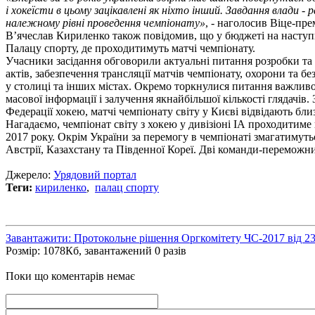
і хокеїсти в цьому зацікавлені як ніхто інший. Завдання влади -
належному рівні проведення чемпіонату»
, - наголосив Віце-пре
В’ячеслав Кириленко також повідомив, що у бюджеті на насту
Палацу спорту, де проходитимуть матчі чемпіонату.
Учасники засідання обговорили актуальні питання розробки т
актів, забезпечення трансляції матчів чемпіонату, охорони та б
у столиці та інших містах. Окремо торкнулися питання важливо
масової інформації і залучення якнайбільшої кількості глядачів.
Федерації хокею, матчі чемпіонату світу у Києві відвідають бли
Нагадаємо, чемпіонат світу з хокею у дивізіоні ІА проходитиме 
2017 року. Окрім України за перемогу в чемпіонаті змагатимуть
Австрії, Казахстану та Південної Кореї. Дві команди-переможниц
Джерело:
Урядовий портал
Теги:
кириленко
,
палац спорту
Завантажити: Протокольне рішення Оргкомітету ЧС-2017 від 23
Розмір: 1078Кб, завантажений 0 разів
Поки що коментарів немає