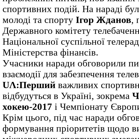
спортивних подій. На нараді бу
молоді та спорту
Ігор Жданов
,
Державного комітету телебаченн
Національної суспільної телерад
Міністерства фінансів.
Учасники наради обговорили пи
взаємодії для забезпечення теле
UΛ:Перший
важливих спортивни
відбудуться в Україні, зокрема
Ч
хокею-2017
і Чемпіонату Європи 
Крім цього, під час наради обг
формування пріоритетів щодо в