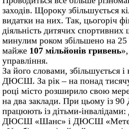
Проводиться все більше різном
заходів. Щороку збільшується 
видатки на них. Так, цьогоріч ф
діяльність дитячих спортивних ш
минулим роком збільшено на 25 м
майже
107 мільйонів гривень
»
управління.
За його словами, збільшується і 
ДЮСШ. За рік – на понад тисячу
році місто розширило свою мер
на два заклади. При цьому із 
працюють із дітьми-інвалідам
ДЮСШ «Шанс» і ДЮСШ «Мете