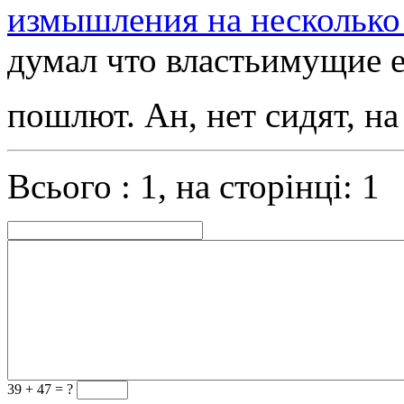
измышления на несколько 
думал что властьимущие е
пошлют. Ан, нет сидят, н
Всього : 1, на сторінці: 1
39 +
47 = ?