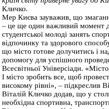
країн світу приверне увагу до К
Кличко.
Мер Києва зауважив, що змаганн
– це ще один важливий момент д
студентської молоді занять спор
відпочинку та здорового способу
що місто готове долучитись і н
допомогу для успішного проведе
Всесвітньої Універсіади. «Міст
І місто зробить все, щоб провес
високому рівні», – підкреслив В
Віталій Кличко додав, що у стол
необхідна спортивна, транспорт